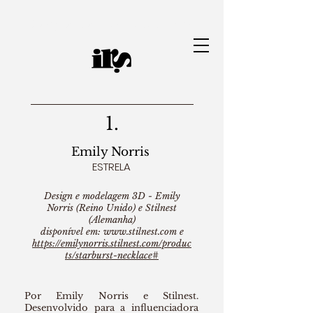
Designer de joias | Iana Ramos
1.
Emily Norris
ESTRELA
Design e modelagem 3D - Emily
Norris (Reino Unido)
e
Stilnest
(Alemanha)
disponível em:
www.stilnest.com
e
https://emilynorris.stilnest.com/produc
ts/starburst-necklace#
Por Emily Norris e Stilnest.
Desenvolvido para a influenciadora