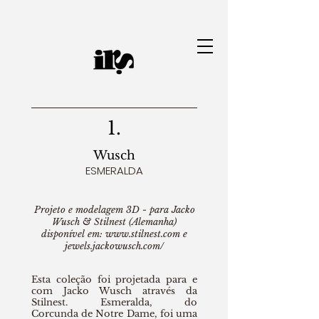
Designer de joias | Iana Ramos
1.
Wusch
ESMERALDA
Projeto e modelagem 3D - para
Jacko
Wusch & Stilnest
(Alemanha)
disponível em:
www.stilnest.com
e
jewels.jackowusch.com/
Esta coleção foi projetada para e
com Jacko Wusch através da
Stilnest. Esmeralda, do
Corcunda de Notre Dame, foi uma